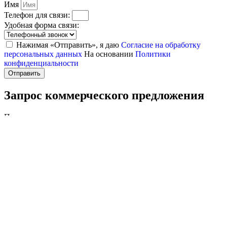
Имя
Телефон для связи:
Удобная форма связи:
Нажимая «Отправить», я даю
Согласие на обработку
персональных данных
На основании
Политики
конфиденциальности
Отправить
Запрос коммерческого предложения
После получения заявки, менеджер свяжется с вами в течение
20 минут и подробно проконсультирует по всем вопросам.
Имя
Телефон для связи:
Электронная почта:
Нажимая «Отправить», я даю
Согласие на обработку
персональных данных
На основании
Политики
конфиденциальности
Отправить
Спасибо за заявку!