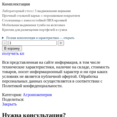
Комплектация
Лабораторный стол с 5 выдвижными ящиками
Прочный стальной каркас с порошковым покрытием
Столешница с износостойкой ПВХ-кромкой
Мобильная выдвижная тумба на колесиках
Крючки для размещения портфелей и сумок
Полная комплектация и характеристики — открыть
Количество
товара
В корзину
Стол
получить кп
лабораторный
«Биология»
Вся представленная на сайте информация, в том числе
универсальный
технические характеристики, наличие на складе, стоимость
с
товаров, носит информационный характер и ни при каких
системой
условиях не является публичной офертой. Обработка
хранения
персональных данных осуществляется в соответствии с
Политикой конфиденциальности.
Категория:
Агроинженерия
Поделиться:
Закрыть
Нужна консультация?