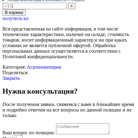
Количество
товара
В корзину
«Агрокомплекс
получить кп
МультиТерра»
с
Вся представленная на сайте информация, в том числе
комплектом
технические характеристики, наличие на складе, стоимость
дополнительных
товаров, носит информационный характер и ни при каких
датчиков
условиях не является публичной офертой. Обработка
для
персональных данных осуществляется в соответствии с
проектно-
Политикой конфиденциальности.
исследовательской
деятельности
Категория:
Агроинженерия
и
Поделиться:
проведения
Закрыть
опытов
по
Нужна консультация?
биологии
и
После получения заявки, свяжемся с вами в ближайшее время
экологии
и подробно ответим на все вопросы по данной позиции и не
в
только
средней
школе
Ваш вопрос по позиции: