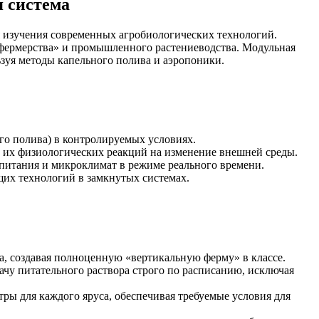
 система
изучения современных агробиологических технологий.
ифермерства» и промышленного растениеводства. Модульная
ьзуя методы капельного полива и аэропоники.
го полива) в контролируемых условиях.
 их физиологических реакций на изменение внешней среды.
итания и микроклимат в режиме реального времени.
их технологий в замкнутых системах.
а, создавая полноценную «вертикальную ферму» в классе.
ачу питательного раствора строго по расписанию, исключая
ры для каждого яруса, обеспечивая требуемые условия для