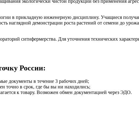
ащивания экологически чистой продукции без применения агре
ии в прикладную инженерную дисциплину. Учащиеся получают 
сть наглядной демонстрации роста растений от семени до урожа
бораторий ситифермерства. Для уточнения технических характер
точку России:
мые документы в течение 3 рабочих дней;
ен точно в срок, где бы вы ни находились;
илагается к товару. Возможен обмен документацией через ЭДО.