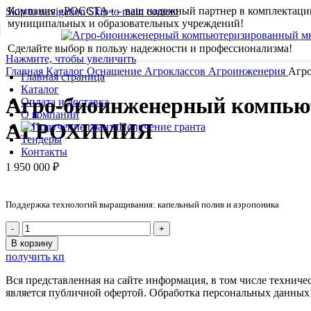
Компания «РОССТА» – ваш надежный партнер в комплектаци
Skip to navigation
Skip to main content
муниципальных и образовательных учреждений!
Сделайте выбор в пользу надежности и профессионализма!
Нажмите, чтобы увеличить
Главная
Каталог
Оснащение Агроклассов
Агроинженерия
Агр
Главная страница
Каталог
Агро-биоинженерный компью
Оплата и доставка
О компании
АГРОХИМИЯ
Получение гранта
Тендеры
Контакты
1 950 000
₽
Поддержка технологий выращивания: капельный полив и аэропоника
Количество
товара
В корзину
Агро-
получить кп
биоинженерный
компьютеризированный
Вся представленная на сайте информация, в том числе техниче
многоярусный
является публичной офертой. Обработка персональных данных
комплекс