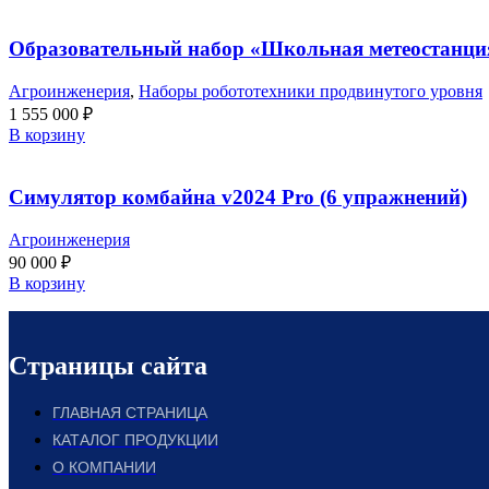
Образовательный набор «Школьная метеостанц
Агроинженерия
,
Наборы робототехники продвинутого уровня
1 555 000
₽
В корзину
Симулятор комбайна v2024 Pro (6 упражнений)
Агроинженерия
90 000
₽
В корзину
Страницы сайта
ГЛАВНАЯ СТРАНИЦА
КАТАЛОГ ПРОДУКЦИИ
О КОМПАНИИ