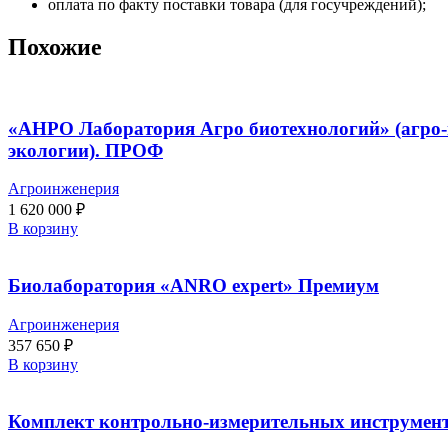
оплата по факту поставки товара (для госучреждений);
Похожие
«АНРО Лаборатория Агро биотехнологий» (агро-
экологии). ПРОФ
Агроинженерия
1 620 000
₽
В корзину
Биолаборатория «ANRO expert» Премиум
Агроинженерия
357 650
₽
В корзину
Комплект контрольно-измерительных инструмен