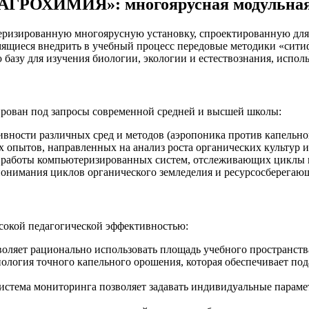
 АГРОХИМИЯ»: многоярусная модульная
зированную многоярусную установку, спроектированную для 
мящиеся внедрить в учебный процесс передовые методики «сит
базу для изучения биологии, экологии и естествознания, испол
рован под запросы современной средней и высшей школы:
вности различных сред и методов (аэропоника против капельно
опытов, направленных на анализ роста органических культур и
работы компьютеризированных систем, отслеживающих циклы п
онимания циклов органического земледелия и ресурсосберегающ
сокой педагогической эффективностью:
оляет рационально использовать площадь учебного пространств
ология точного капельного орошения, которая обеспечивает под
истема мониторинга позволяет задавать индивидуальные парамет