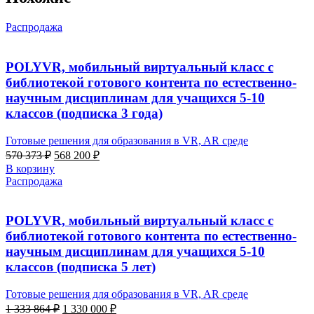
Распродажа
POLYVR, мобильный виртуальный класс с
библиотекой готового контента по естественно-
научным дисциплинам для учащихся 5-10
классов (подписка 3 года)
Готовые решения для образования в VR, AR среде
Первоначальная
Текущая
570 373
₽
568 200
₽
цена
цена:
В корзину
составляла
568
Распродажа
570
200 ₽.
373 ₽.
POLYVR, мобильный виртуальный класс с
библиотекой готового контента по естественно-
научным дисциплинам для учащихся 5-10
классов (подписка 5 лет)
Готовые решения для образования в VR, AR среде
Первоначальная
Текущая
1 333 864
₽
1 330 000
₽