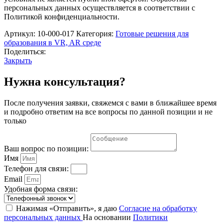
знаний»
персональных данных осуществляется в соответствии с
ОБЗР.
Политикой конфиденциальности.
VR.
Комплектация
Артикул:
10-000-017
Категория:
Готовые решения для
Максимальная.
образования в VR, AR среде
(
Поделиться:
Комплект
Закрыть
на
15
Нужна консультация?
человек).
После получения заявки, свяжемся с вами в ближайшее время
и подробно ответим на все вопросы по данной позиции и не
только
Ваш вопрос по позиции:
Имя
Телефон для связи:
Email
Удобная форма связи:
Нажимая «Отправить», я даю
Согласие на обработку
персональных данных
На основании
Политики