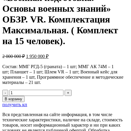
Основы военных знаний»
ОБЗР. VR. Комплектация
Максимальная. ( Комплект
на 15 человек).
Первоначальная
Текущая
2 000 000
₽
1 950 000
₽
цена
цена:
составляла
1
Состав: ММГ РГД-5 (граната) – 1 шт; ММГ АК 74М – 1
2
950
шт; Планшет – 1 шт; Шлем VR – 1 шт; Военный кейс для
000
хранения – 1 шт, Программное обеспечение и методические
000 ₽.
материалы – 21 шт.
000 ₽.
Количество
товара
В корзину
Образовательный
получить кп
комплекс
«Военная
Вся представленная на сайте информация, в том числе
подготовка.
технические характеристики, наличие на складе, стоимость
Основы
товаров, носит информационный характер и ни при каких
военных
условиях не является публичной офертой. Обработка