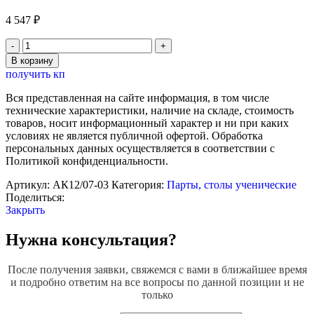
4 547
₽
Количество
товара
В корзину
Парта
получить кп
школьная
двухместная
Вся представленная на сайте информация, в том числе
(нерегулируемая).
технические характеристики, наличие на складе, стоимость
Материал
товаров, носит информационный характер и ни при каких
столешницы:
условиях не является публичной офертой. Обработка
ЛДСП
персональных данных осуществляется в соответствии с
22
Политикой конфиденциальности.
мм
Артикул:
АК12/07-03
Категория:
Парты, столы ученические
Поделиться:
Закрыть
Нужна консультация?
После получения заявки, свяжемся с вами в ближайшее время
и подробно ответим на все вопросы по данной позиции и не
только