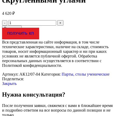
4 620
₽
Количество
товара
В корзину
Парта
ПОЛУЧИТЬ КП
школьная
двухместная
Вся представленная на сайте информация, в том числе
(нерегулируемая).
технические характеристики, наличие на складе, стоимость
Материал
товаров, носит информационный характер и ни при каких
столешницы:
условиях не является публичной офертой. Обработка
ЛДСП
персональных данных осуществляется в соответствии с
22
Политикой конфиденциальности.
мм
со
Артикул:
АК12/07-04
Категория:
Парты, столы ученические
скругленными
Поделиться:
углами
Закрыть
Нужна консультация?
После получения заявки, свяжемся с вами в ближайшее время
и подробно ответим на все вопросы по данной позиции и не
только