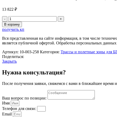
13 822
₽
Количество
товара
В корзину
Считывающий
получить кп
модуль
LS
Вся представленная на сайте информация, в том числе техниче
(LightSeries)
является публичной офертой. Обработка персональных данных
ReadingModule
Артикул:
10-003-258
Категория:
Трассы и полетные зоны для 
Поделиться:
Закрыть
Нужна консультация?
После получения заявки, свяжемся с вами в ближайшее время и
Ваш вопрос по позиции:
Имя
Телефон для связи:
Email