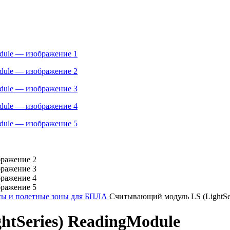
сы и полетные зоны для БПЛА
Считывающий модуль LS (LightSer
tSeries) ReadingModule