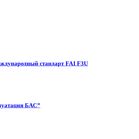
международный стандарт FAI F3U
плуатация БАС”