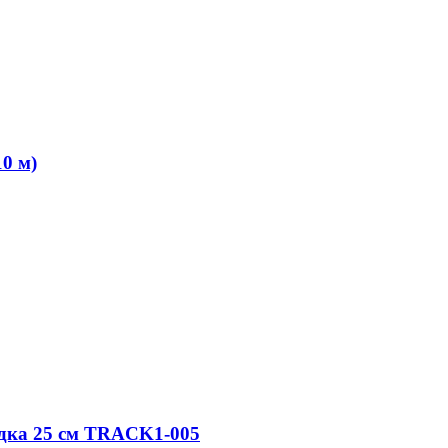
0 м)
дка 25 см TRACK1-005