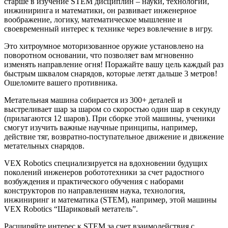
старше в изучение STEM дисциплин – науки, технологии,
инжиниринга и математики, он развивает инженерное
воображение, логику, математическое мышление и
своевременный интерес к технике через вовлечение в игру.
Это хитроумное моторизованное оружие установлено на
поворотном основании, что позволяет вам мгновенно
изменять направление огня! Поражайте вашу цель каждый раз
быстрым шквалом снарядов, которые летят дальше 3 метров!
Ошеломите вашего противника.
Метательная машина собирается из 300+ деталей и
выстреливает шар за шаром со скоростью один шар в секунду
(прилагаются 12 шаров). При сборке этой машины, ученики
смогут изучить важные научные принципы, например,
действие тяг, возвратно-поступательное движение и движение
метательных снарядов.
VEX Robotics специализируется на вдохновении будущих
поколений инженеров робототехники за счет радостного
возбуждения и практического обучения с наборами
конструкторов по направлениям наука, технология,
инжиниринг и математика (STEM), например, этой машины
VEX Robotics “Шариковый метатель”.
Расширяйте интерес к STEM за счет взаимодействия с