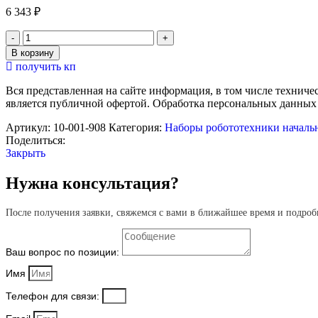
6 343
₽
Количество
товара
В корзину
Набор
получить кп
с
заданиями
Вся представленная на сайте информация, в том числе техниче
для
является публичной офертой. Обработка персональных данных
конструирования
"Математические
Артикул:
10-001-908
Категория:
Наборы робототехники началь
кубики"
Поделиться:
EDX
Закрыть
(2
см,
Нужна консультация?
200
шт)
После получения заявки, свяжемся с вами в ближайшее время и подроб
Ваш вопрос по позиции:
Имя
Телефон для связи: