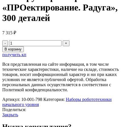
«ПРОектирование. Радуга»,
300 деталей
7 315
₽
Количество
товара
В корзину
Конструктор
получить кп
Morphun
Junior
Вся представленная на сайте информация, в том числе
«ПРОектирование.
технические характеристики, наличие на складе, стоимость
Радуга»,
товаров, носит информационный характер и ни при каких
300
условиях не является публичной офертой. Обработка
деталей
персональных данных осуществляется в соответствии с
Политикой конфиденциальности.
Артикул:
10-001-798
Категория:
Наборы робототехники
начального уровня
Поделиться:
Закрыть
Нужна консультация?