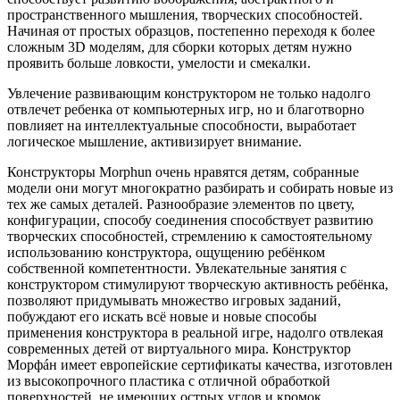
пространственного мышления, творческих способностей.
Начиная от простых образцов, постепенно переходя к более
сложным 3D моделям, для сборки которых детям нужно
проявить больше ловкости, умелости и смекалки.
Увлечение развивающим конструктором не только надолго
отвлечет ребенка от компьютерных игр, но и благотворно
повлияет на интеллектуальные способности, выработает
логическое мышление, активизирует внимание.
Конструкторы Morphun очень нравятся детям, собранные
модели они могут многократно разбирать и собирать новые из
тех же самых деталей. Разнообразие элементов по цвету,
конфигурации, способу соединения способствует развитию
творческих способностей, стремлению к самостоятельному
использованию конструктора, ощущению ребёнком
собственной компетентности. Увлекательные занятия с
конструктором стимулируют творческую активность ребёнка,
позволяют придумывать множество игровых заданий,
побуждают его искать всё новые и новые способы
применения конструктора в реальной игре, надолго отвлекая
современных детей от виртуального мира. Конструктор
Морфáн имеет европейские сертификаты качества, изготовлен
из высокопрочного пластика с отличной обработкой
поверхностей, не имеющих острых углов и кромок.