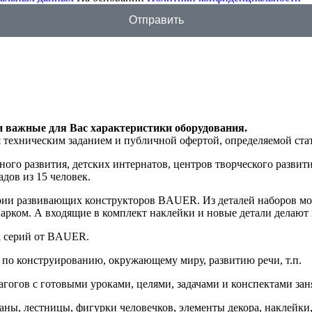
Отправить
и важные для Вас характеристики оборудования.
я техническим заданием и публичной офертой, определяемой ста
ого развития, детских интернатов, центров творческого развити
дов из 15 человек.
серии развивающих конструкторов BAUER. Из деталей наборов м
рком. А входящие в комплект наклейки и новые детали делают 
х серий от BAUER.
 по конструированию, окружающему миру, развитию речи, т.п.
гогов с готовыми уроками, целями, задачами и конспектами зан
аны, лестницы, фигурки человечков, элементы декора, наклейки,