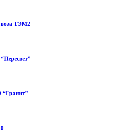
овоза ТЭМ2
“Пересвет”
0 “Гранит”
10