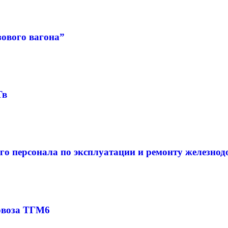
ового вагона”
Тв
го персонала по эксплуатации и ремонту железно
овоза ТГМ6