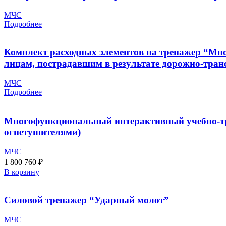
МЧС
Подробнее
Комплект расходных элементов на тренажер “Мн
лицам, пострадавшим в результате дорожно-транс
МЧС
Подробнее
Многофункциональный интерактивный учебно-тр
огнетушителями)
МЧС
1 800 760
₽
В корзину
Силовой тренажер “Ударный молот”
МЧС