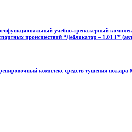
огофункциональный учебно-тренажерный комплекс
портных происшествий “Деблокатор – 1.01 Г” (ав
енировочный комплекс средств тушения пожара М