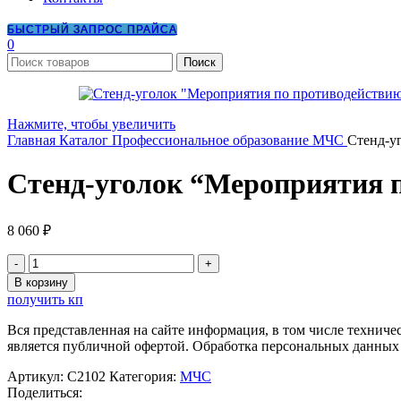
БЫСТРЫЙ ЗАПРОС ПРАЙСА
0
Поиск
Нажмите, чтобы увеличить
Главная
Каталог
Профессиональное образование
МЧС
Стенд-у
Стенд-уголок “Мероприятия 
8 060
₽
Количество
товара
В корзину
Стенд-
получить кп
уголок
"Мероприятия
Вся представленная на сайте информация, в том числе техниче
по
является публичной офертой. Обработка персональных данных
противодействию
терроризму"
Артикул:
С2102
Категория:
МЧС
№
Поделиться: