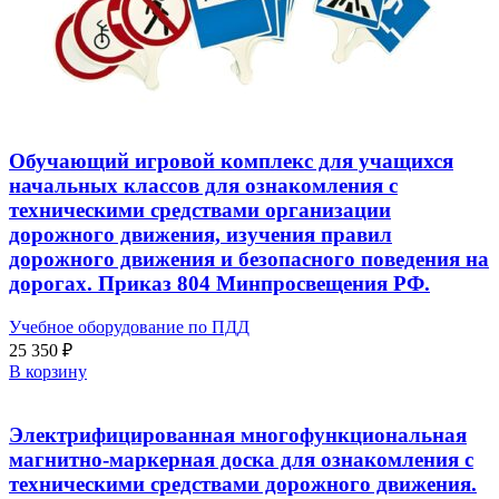
Обучающий игровой комплекс для учащихся
начальных классов для ознакомления с
техническими средствами организации
дорожного движения, изучения правил
дорожного движения и безопасного поведения на
дорогах. Приказ 804 Минпросвещения РФ.
Учебное оборудование по ПДД
25 350
₽
В корзину
Электрифицированная многофункциональная
магнитно-маркерная доска для ознакомления с
техническими средствами дорожного движения.