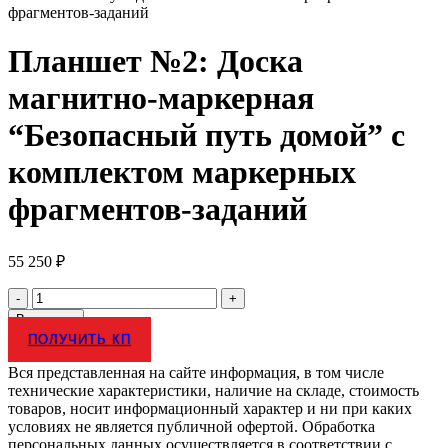
фрагментов-заданий
Планшет №2: Доска
магнитно-маркерная
“Безопасный путь домой” с
комплектом маркерных
фрагментов-заданий
55 250
₽
Количество
товара
В корзину
Планшет
ПОЛУЧИТЬ КП
№2:
Доска
Вся представленная на сайте информация, в том числе
магнитно-
технические характеристики, наличие на складе, стоимость
маркерная
товаров, носит информационный характер и ни при каких
"Безопасный
условиях не является публичной офертой. Обработка
путь
персональных данных осуществляется в соответствии с