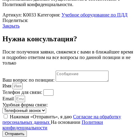
домой"
Политикой конфиденциальности.
с
комплектом
Артикул:
К0033
Категория:
Учебное оборудование по ПДД
маркерных
Поделиться:
фрагментов-
Закрыть
заданий
Нужна консультация?
После получения заявки, свяжемся с вами в ближайшее время
и подробно ответим на все вопросы по данной позиции и не
только
Ваш вопрос по позиции:
Имя
Телефон для связи:
Email
Удобная форма связи:
Нажимая «Отправить», я даю
Согласие на обработку
персональных данных
На основании
Политики
конфиденциальности
Отправить