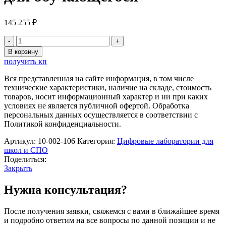
145 255
₽
Количество
товара
В корзину
Модульная
получить кп
система
экспериментов
Вся представленная на сайте информация, в том числе
PROLog
технические характеристики, наличие на складе, стоимость
по
товаров, носит информационный характер и ни при каких
Географии.
условиях не является публичной офертой. Обработка
Базовый
персональных данных осуществляется в соответствии с
уровень
Политикой конфиденциальности.
для
обучающегося
Артикул:
10-002-106
Категория:
Цифровые лаборатории для
школ и СПО
Поделиться:
Закрыть
Нужна консультация?
После получения заявки, свяжемся с вами в ближайшее время
и подробно ответим на все вопросы по данной позиции и не