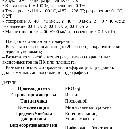
▪ Звук: 40 ÷ 110 дБ; разрешение: 0.1 дБ
▪ Влажность: 0 ÷ 100 %, разрешение: 0.1%
▪ Точка росы: -114 ÷ 109 °C, -182 ÷ 228 °F; разрешение: 0.1°C,
0.2°F
▪ Ускорение: X -40 ÷ 40 м/с 2, Y -40 ÷ 40 м/с 2, Z -40 ÷ 40 м/с 2;
разрешение: 0.01 м/с 2, 0.01 м/с 2, 0.01 м/с 2
▪ Магнитное поле: -200 ÷200 мкТл; разрешение: 0.1 мкТл;
– Настройка диапазонов измерения;
– Результаты экспериментов (до 20 экспер.) сохраняются во
встроенную память;
– Возможность отображения результатов сохраненных
экспериментов на ПК или планшете;
– Разные способы отображения информации: цифровой,
диаграммный, аналоговый, в виде графика
Детали
Производитель
PROlog
Страна производства
Израиль
Тип датчика
Проводной
Комплектация
Минимальный уровень
Предмет/Учебная
Естествознание,
дисциплина
Универсальная
Вид оборудования/Тип
Цифровые лаборатории