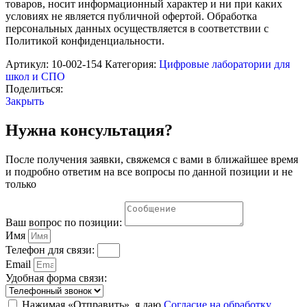
на
товаров, носит информационный характер и ни при каких
базе
условиях не является публичной офертой. Обработка
модуля
персональных данных осуществляется в соответствии с
PANDA
Политикой конфиденциальности.
для
педагога,
Артикул:
10-002-154
Категория:
Цифровые лаборатории для
минимальный
школ и СПО
уровень
Поделиться:
Закрыть
Нужна консультация?
После получения заявки, свяжемся с вами в ближайшее время
и подробно ответим на все вопросы по данной позиции и не
только
Ваш вопрос по позиции:
Имя
Телефон для связи:
Email
Удобная форма связи:
Нажимая «Отправить», я даю
Согласие на обработку