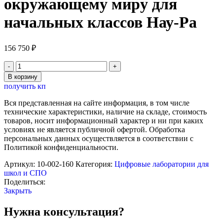
окружающему миру для
начальных классов Нау-Ра
156 750
₽
Количество
товара
В корзину
Комплект
получить кп
демонстрационного
оборудования
Вся представленная на сайте информация, в том числе
по
технические характеристики, наличие на складе, стоимость
окружающему
товаров, носит информационный характер и ни при каких
миру
условиях не является публичной офертой. Обработка
для
персональных данных осуществляется в соответствии с
начальных
Политикой конфиденциальности.
классов
Нау-
Артикул:
10-002-160
Категория:
Цифровые лаборатории для
Ра
школ и СПО
Поделиться:
Закрыть
Нужна консультация?