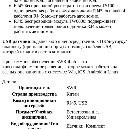
датчиками RJ45; оснащён 4 кабелями RJ45
RJ45 Беспроводной регистратор с дисплеем TS1002:
одновременная работа с 4мя датчиками RJ45; оснащён 4
кабелями RJ45; может работать автономно.
RJ45 Беспроводной модуль TW0000: поддерживает
подключение только одного датчика RJ45; может
работать автономно.
USB-датчики
подключаются непосредственно к ПК/ноутбуку/
планшету (при наличии порта) с помощью кабеля USB,
который входит в состав комплекта.
Программное обеспечение SWR iLab – это
кроссплатформенное решение, которое может работать на
разных операционных системах: Win, iOS, Android и Linux.
Детали
Производитель
SWR
Страна производства
Китай
Коммуникационный
RJ45, USB
интерфейс
Предмет/Учебная
Естествознание,
дисциплина
Универсальная
Вид оборудования/Тип
Датчики, Комплект
товара