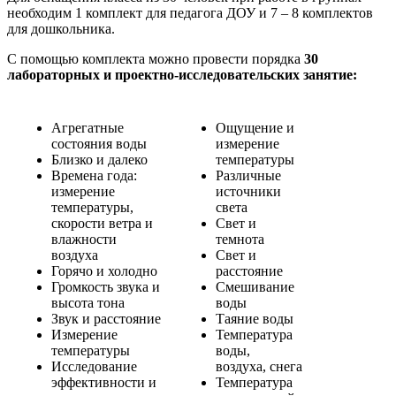
необходим 1 комплект для педагога ДОУ и 7 – 8 комплектов
для дошкольника.
С помощью комплекта можно провести порядка
30
лабораторных и проектно-исследовательских занятие:
Агрегатные
Ощущение и
состояния воды
измерение
Близко и далеко
температуры
Времена года:
Различные
измерение
источники
температуры,
света
скорости ветра и
Свет и
влажности
темнота
воздуха
Свет и
Горячо и холодно
расстояние
Громкость звука и
Смешивание
высота тона
воды
Звук и расстояние
Таяние воды
Измерение
Температура
температуры
воды,
Исследование
воздуха, снега
эффективности и
Температура