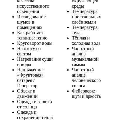
качества
окружающей
искусственного
среды
освещения
Температура
Исследование
приствольных
шумов в
слоёв земли
помещениях
Температура
Как работает
тела
теплица: тепло
Тёплая и
Круговорот воды
холодная вода
На охоту со
Частотный
светом
анализ
Нагревание суши
музыкальной
и воды
гаммы
Напряжение:
Частотный
«Фруктовая»
анализ
батарея /
человеческого
Генератор
голоса
Объект в
Фейерверк:
движении
шум и яркость
Одежда и защита
от солнца
Одежда и
сохранение тепла