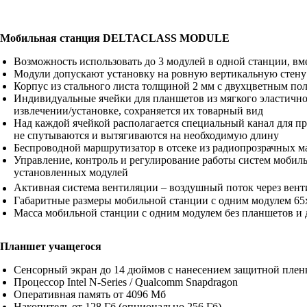
Мобильная станция DELTACLASS MODULE
Возможность использовать до 3 модулей в одной станции, вм
Модули допускают установку на ровную вертикальную стену
Корпус из стального листа толщиной 2 мм с двухцветным п
Индивидуальные ячейки для планшетов из мягкого эластичн
извлечении/установке, сохраняется их товарный вид
Над каждой ячейкой располагается специальный канал для пр
не спутываются и вытягиваются на необходимую длину
Беспроводной маршрутизатор в отсеке из радиопрозрачных 
Управление, контроль и регулирование работы систем моби
установленных модулей
Активная система вентиляции – воздушный поток через вент
Габаритные размеры мобильной станции с одним модулем 65
Масса мобильной станции с одним модулем без планшетов и 
Планшет учащегося
Сенсорный экран до 14 дюймов с нанесением защитной плен
Процессор Intel N-Series / Qualcomm Snapdragon
Оперативная память от 4096 Мб
Накопитель от 128 Гб (опционально 256 Гб)