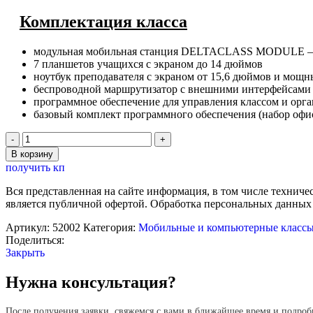
Комплектация класса
модульная мобильная станция DELTACLASS MODULE – во
7 планшетов учащихся с экраном до 14 дюймов
ноутбук преподавателя с экраном от 15,6 дюймов и мощ
беспроводной маршрутизатор с внешними интерфейсами
программное обеспечение для управления классом и орг
базовый комплект программного обеспечения (набор офи
Количество
товара
В корзину
Мобильный
получить кп
компьютерный
класс
Вся представленная на сайте информация, в том числе техниче
DELTACLASS
является публичной офертой. Обработка персональных данных
7+1
на
Артикул:
52002
Категория:
Мобильные и компьютерные класс
планшетах
Поделиться:
Закрыть
Нужна консультация?
После получения заявки, свяжемся с вами в ближайшее время и подроб