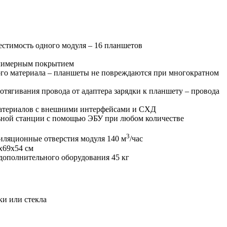
естимость одного модуля – 16 планшетов
олимерным покрытием
ого материала – планшеты не повреждаются при многократном
отягивания провода от адаптера зарядки к планшету – провода
материалов с внешними интерфейсами и СХД
льной станции с помощью ЭБУ при любом количестве
3
иляционные отверстия модуля 140 м
/час
х69х54 см
дополнительного оборудования 45 кг
ки или стекла