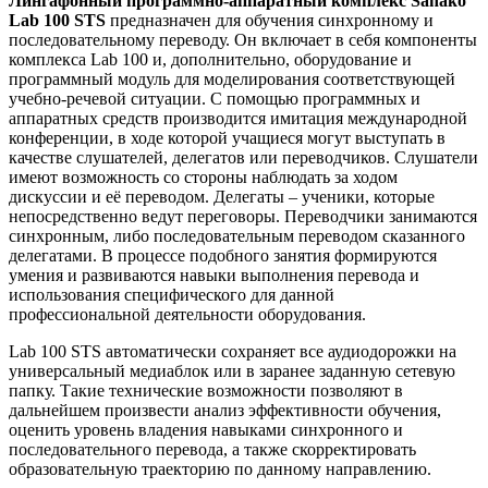
Лингафонный программно-аппаратный комплекс Sanako
Lab 100 STS
предназначен для обучения синхронному и
последовательному переводу. Он включает в себя компоненты
комплекса Lab 100 и, дополнительно, оборудование и
программный модуль для моделирования соответствующей
учебно-речевой ситуации. С помощью программных и
аппаратных средств производится имитация международной
конференции, в ходе которой учащиеся могут выступать в
качестве слушателей, делегатов или переводчиков. Слушатели
имеют возможность со стороны наблюдать за ходом
дискуссии и её переводом. Делегаты – ученики, которые
непосредственно ведут переговоры. Переводчики занимаются
синхронным, либо последовательным переводом сказанного
делегатами. В процессе подобного занятия формируются
умения и развиваются навыки выполнения перевода и
использования специфического для данной
профессиональной деятельности оборудования.
Lab 100 STS автоматически сохраняет все аудиодорожки на
универсальный медиаблок или в заранее заданную сетевую
папку. Такие технические возможности позволяют в
дальнейшем произвести анализ эффективности обучения,
оценить уровень владения навыками синхронного и
последовательного перевода, а также скорректировать
образовательную траекторию по данному направлению.