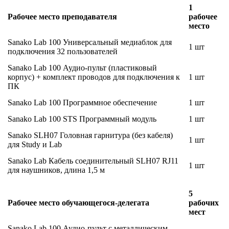
1
Рабочее место преподавателя
рабочее
место
Sanako Lab 100 Универсальный медиаблок для
1 шт
подключения 32 пользователей
Sanako Lab 100 Аудио-пульт (пластиковый
корпус) + комплект проводов для подключения к
1 шт
ПК
Sanako Lab 100 Программное обеспечение
1 шт
Sanako Lab 100 STS Программный модуль
1 шт
Sanako SLH07 Головная гарнитура (без кабеля)
1 шт
для Study и Lab
Sanako Lab Кабель соединительный SLH07 RJ11
1 шт
для наушников, длина 1,5 м
5
Рабочее место обучающегося-делегата
рабочих
мест
Sanako Lab 100 Аудио-пульт с металлическим