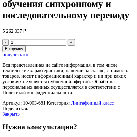
обучения синхронному и
последовательному переводу
5 262 037
₽
Количество
товара
В корзину
Sanako
получить кп
Lab
100
Вся представленная на сайте информация, в том числе
STS
технические характеристики, наличие на складе, стоимость
(1
товаров, носит информационный характер и ни при каких
+
условиях не является публичной офертой. Обработка
15)
персональных данных осуществляется в соответствии с
Лингафонный
Политикой конфиденциальности.
программно-
аппаратный
Артикул:
10-003-681
Категория:
Лингафонный класс
комплекс
Поделиться:
для
Закрыть
обучения
синхронному
Нужна консультация?
и
последовательному