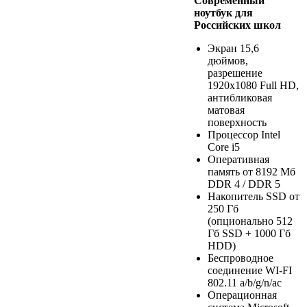
Современный
ноутбук для
Российских школ
Экран 15,6
дюймов,
разрешение
1920х1080 Full HD,
антибликовая
матовая
поверхность
Процессор Intel
Core i5
Оперативная
память от 8192 Мб
DDR 4 / DDR 5
Накопитель SSD от
250 Гб
(опционально 512
Гб SSD + 1000 Гб
HDD)
Беспроводное
соединение WI-FI
802.11 a/b/g/n/ac
Операционная