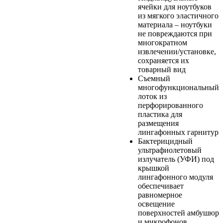
ячейки для ноутбуков
из мягкого эластичного
материала – ноутбуки
не повреждаются при
многократном
извлечении/установке,
сохраняется их
товарный вид
Съемный
многофункциональный
лоток из
перфорированного
пластика для
размещения
лингафонных гарнитур
Бактерицидный
ультрафиолетовый
излучатель (УФИ) под
крышкой
лингафонного модуля
обеспечивает
равномерное
освещение
поверхностей амбушюр
и микрофонов