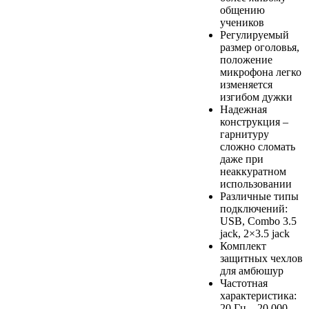
общению
учеников
Регулируемый
размер оголовья,
положение
микрофона легко
изменяется
изгибом дужки
Надежная
конструкция –
гарнитуру
сложно сломать
даже при
неаккуратном
использовании
Различные типы
подключений:
USB, Combo 3.5
jack, 2×3.5 jack
Комплект
защитных чехлов
для амбюшур
Частотная
характеристика:
20 Гц – 20 000