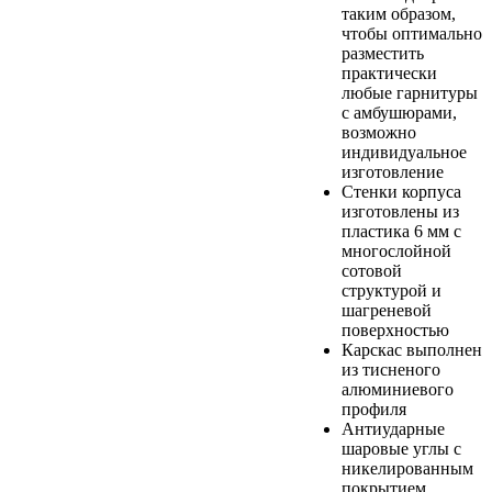
таким образом,
чтобы оптимально
разместить
практически
любые гарнитуры
с амбушюрами,
возможно
индивидуальное
изготовление
Стенки корпуса
изготовлены из
пластика 6 мм с
многослойной
сотовой
структурой и
шагреневой
поверхностью
Карскас выполнен
из тисненого
алюминиевого
профиля
Антиударные
шаровые углы с
никелированным
покрытием