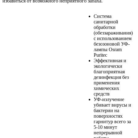
избавиться от возможного неприятного запаха.
Система
санитарной
обработки
(обеззараживания)
с использованием
безозоновой УФ-
лампы Osram
Puritec
Эффективная и
экологически
благоприятная
дезинфекция без
применения
химических
средств
УФ-излучение
убивает вирусы и
бактерии на
поверхностях
гарнитур всего за
5-10 минут
непрерывной