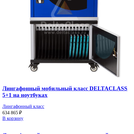
Лингафонный мобильный класс DELTACLASS
5+1 на ноутбуках
Лингафонный класс
634 865
₽
В корзину